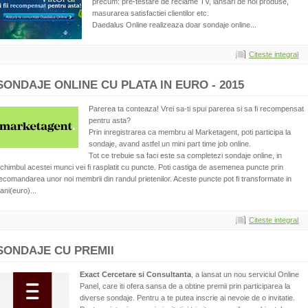
precum: pre-testare de reclame TV, lansari de noi produse,
masurarea satisfactiei clientilor etc.
Daedalus Online realizeaza doar sondaje online...
Citeste integral
SONDAJE ONLINE CU PLATA IN EURO - 2015
Parerea ta conteaza! Vrei sa-ti spui parerea si sa fi recompensat
pentru asta?
Prin inregistrarea ca membru al Marketagent, poti participa la
sondaje, avand astfel un mini part time job online.
Tot ce trebuie sa faci este sa completezi sondaje online, in
chimbul acestei munci vei fi rasplatit cu puncte. Poti castiga de asemenea puncte prin
ecomandarea unor noi membrii din randul prietenilor. Aceste puncte pot fi transformate in
ani(euro)...
Citeste integral
SONDAJE CU PREMII
Exact Cercetare si Consultanta
, a lansat un nou serviciul Online
Panel, care iti ofera sansa de a obtine premii prin participarea la
diverse sondaje. Pentru a te putea inscrie ai nevoie de o invitatie.