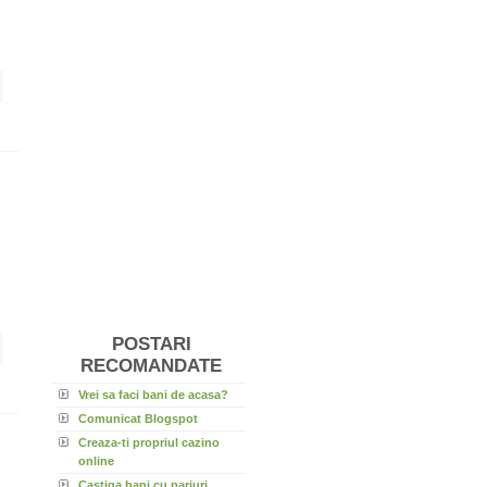
POSTARI
RECOMANDATE
Vrei sa faci bani de acasa?
Comunicat Blogspot
Creaza-ti propriul cazino
online
Castiga bani cu pariuri