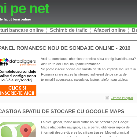
i pe net
de facut bani online
turi bancare online
Schimb de trafic
Afaceri online
Ba
PANEL ROMANESC NOU DE SONDAJE ONLINE - 2016
Vrei sa completezi chestionare online si sa castigi bani din asta?
Alatura-te celui mai nou panel romanesc.
Se poate inscrie oricine are varsta de 16 ani impliniti, locuieste in
Romania si are acces la internet, indiferent de pe ce tip de
terminal il acceseaza: calculator, laptop, telefon sau tableta...
Citeste integral
CASTIGA SPATIU DE STOCARE CU GOOGLE MAPS
La nivel global, foarte multi dintre noi se bazeaza pe Google
Maps atat pentru navigatie, cat si pentru obtinerea rapida de
informatii despre diverse locatii sau trasee. Motivul principal