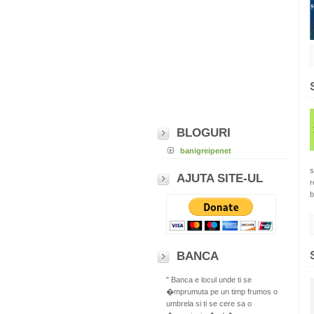
BLOGURI
banigreipenet
s
AJUTA SITE-UL
r
b
BANCA
" Banca e locul unde ti se
�mprumuta pe un timp frumos o
umbrela si ti se cere sa o