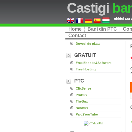
Castigi
ban
ghidul tau 
Home
Bani din PTC
Con
Contact
Dovezi de plata
GRATUIT
Free Ebooks&Software
Free Hosting
PTC
ClixSense
ProBux
TheBux
NeoBux
Paid2YouTube