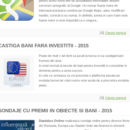
pentru acest trend tine de actualitatea informatiilor despre
serviciul cartografic al Google. Un numar foarte mare de
internauti posteaza continut pe Google Maps, aduc modificari
hartilor, corectii si nu numai. In definitiv, lumea in care traim este
foarte mare si este imposibil ca o singura...
Citeste integral
CASTIGA BANI FARA INVESTITII - 2015
Poate de mult v-ati dorit sa jucati la bursa si sa castigati bani
frumosi din asta.
In mod normal ai nevoie de bani pentru investitii si cunostinte in
domeniu pentru a avea succes.
In cele ce urmeaza va voi prezenta o platforma bazata pe
evolutia bursei iar rolul vostru este acela de a preconiza evolutia
pietei...
Citeste integral
SONDAJE CU PREMII IN OBIECTE SI BANI - 2015
Daedalus Online
realizeaza sondaje online pentru diverse firme
din Romania, Europa sau Statele Unite ale Americii in domenii