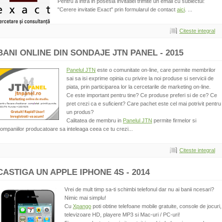
Pentru a intra in posesia invitatiei trimite un email cu subiectul:
"Cerere invitatie Exact" prin formularul de contact
aici
. ...
Citeste integral
BANI ONLINE DIN SONDAJE JTN PANEL - 2015
Panelul JTN
este o comunitate on-line, care permite membrilor
sai sa isi exprime opinia cu privire la noi produse si servicii de
piata, prin participarea lor la cercetarile de marketing on-line.
Ce este important pentru tine? Ce produse preferi si de ce? Ce
pret crezi ca e suficient? Care pachet este cel mai potrivit pentru
un produs?
Calitatea de membru in
Panelul JTN
permite firmelor si
ompaniilor producatoare sa inteleaga ceea ce tu crezi...
Citeste integral
CASTIGA UN APPLE IPHONE 4S - 2014
Vrei de mult timp sa-ti schimbi telefonul dar nu ai banii ncesari?
Nimic mai simplu!
Cu
Xpango
poti obtine telefoane mobile gratuite, console de jocuri,
televizoare HD, playere MP3 si Mac-uri / PC-uri!