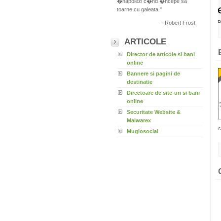
�napoiezi c�nd �ncepe sa
toarne cu galeata."
- Robert Frost
ARTICOLE
Director de articole si bani
online
Bannere si pagini de
destinatie
Directoare de site-uri si bani
online
Securitate Website &
Malwarex
c
Mugiosocial